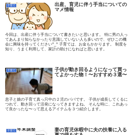
出産、育児に伴う手当についての
子育て
マメ情報
今回は、出産に伴う手当について書きたいと思います。 特に男の人っ
てあんまり知らなかったり意識していない人も多いので、ぜひこの機
会に興味を持ってください^_^ 子育ては、お金もかかります。 制度を
知り、うまく利用して、家計の助けになればと思います。
子供が動き回るようになって買っ
子育て
てよかった物！〜おすすめ３選〜
息子と娘の子育て真っ只中の２児のパパです。 子供が成長してくるに
つれて、動き回って活発になってきますよね。 そんな時に、これあっ
て良かったな〜って思えるアイテムを３つ紹介します。
妻の育児休暇中に夫の扶養に入る
子育て
事で得をする