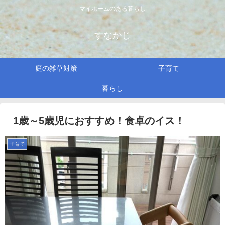
マイホームのある暮らし
すなかじ
庭の雑草対策
子育て
暮らし
1歳～5歳児におすすめ！食卓のイス！
子育て