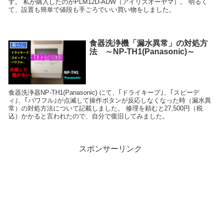
す。 私が購入したのがPLM12D-ADW（アイリスオーヤマ）。 明るく
て、設置も簡単で値段も手ごろでいい買い物をしました。
食器洗浄機「漏水異常」の対処方
暮らし
法 ～NP-TH1(Panasonic)～
食器洗浄器NP-TH1(Panasonic) にて、｢ドライキープ｣、｢スピーデ
ィ｣、｢パワフル｣が点滅して操作ボタンが反応しなくなった時（漏水異
常）の対処方法について記載しました。 修理を頼むと27,500円（税
込）かかると言われたので、自分で復旧してみました。
スポンサーリンク