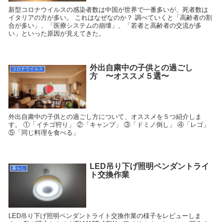
新型コロナウイルスの感染者数は中国が世界で一番多いが、死者数は
イタリアの方が多い。 これはなぜなのか？ 調べていくと「高齢者の割
合が多い」、「医療システムの崩壊」、「若者と高齢者の交流が多
い」といった原因が見えてきた。
外出自粛中の子供との過ごし
コロナウイルス
方 〜オススメ５選〜
外出自粛中の子供との過ごし方について、オススメを５つ紹介しま
す。 ①「イチゴ狩り」 ②「キャンプ」 ③「ドミノ倒し」 ④「レゴ」
⑤「同じ料理を食べる」
LED吊り下げ照明ペンダントライ
暮らし
ト交換作業
LED吊り下げ照明ペンダントライト交換作業の様子をレビューしま