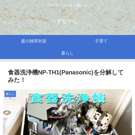
マイホームのある暮らし
すなかじ
庭の雑草対策
子育て
暮らし
食器洗浄機NP-TH1(Panasonic)を分解して
みた！
暮らし