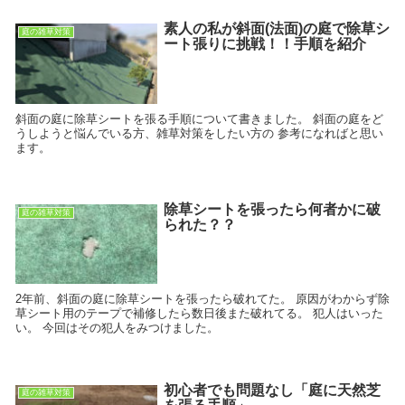
素人の私が斜面(法面)の庭で除草シ
庭の雑草対策
ート張りに挑戦！！手順を紹介
斜面の庭に除草シートを張る手順について書きました。 斜面の庭をど
うしようと悩んでいる方、雑草対策をしたい方の 参考になればと思い
ます。
除草シートを張ったら何者かに破
庭の雑草対策
られた？？
2年前、斜面の庭に除草シートを張ったら破れてた。 原因がわからず除
草シート用のテープで補修したら数日後また破れてる。 犯人はいった
い。 今回はその犯人をみつけました。
初心者でも問題なし「庭に天然芝
庭の雑草対策