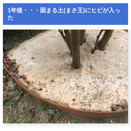
1年後・・・固まる土(まさ王)にヒビが入っ
た