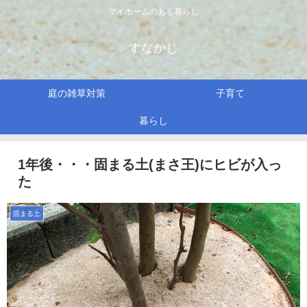
マイホームのある暮らし
すなかじ
庭の雑草対策
子育て
暮らし
1年後・・・固まる土(まさ王)にヒビが入っ
た
固まる土