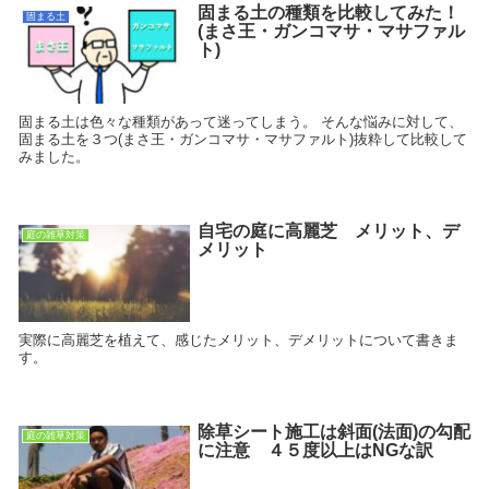
固まる土の種類を比較してみた！
固まる土
(まさ王・ガンコマサ・マサファル
ト)
固まる土は色々な種類があって迷ってしまう。 そんな悩みに対して、
固まる土を３つ(まさ王・ガンコマサ・マサファルト)抜粋して比較して
みました。
自宅の庭に高麗芝 メリット、デ
庭の雑草対策
メリット
実際に高麗芝を植えて、感じたメリット、デメリットについて書きま
す。
除草シート施工は斜面(法面)の勾配
庭の雑草対策
に注意 ４５度以上はNGな訳