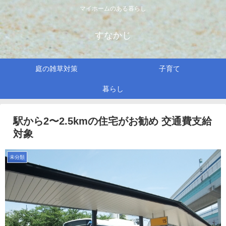
マイホームのある暮らし
すなかじ
庭の雑草対策
子育て
暮らし
駅から2〜2.5kmの住宅がお勧め 交通費支給
対象
未分類