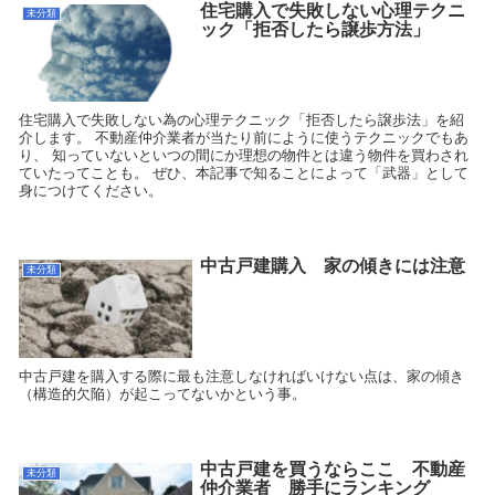
住宅購入で失敗しない心理テクニ
未分類
ック「拒否したら譲歩方法」
住宅購入で失敗しない為の心理テクニック「拒否したら譲歩法」を紹
介します。 不動産仲介業者が当たり前にように使うテクニックでもあ
り、 知っていないといつの間にか理想の物件とは違う物件を買わされ
ていたってことも。 ぜひ、本記事で知ることによって「武器」として
身につけてください。
中古戸建購入 家の傾きには注意
未分類
中古戸建を購入する際に最も注意しなければいけない点は、家の傾き
（構造的欠陥）が起こってないかという事。
中古戸建を買うならここ 不動産
未分類
仲介業者 勝手にランキング