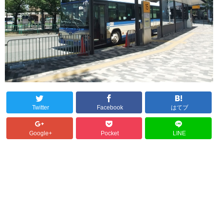
Twitter
Facebook
はてブ
Google+
Pocket
LINE